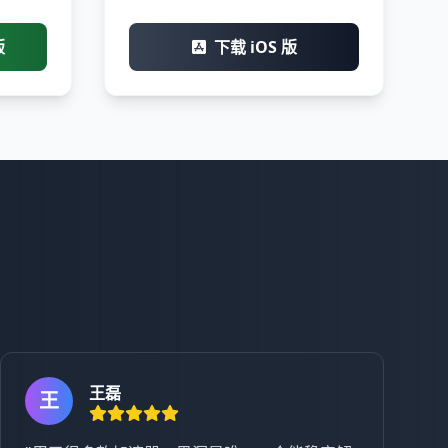
版
下载 iOS 版
王磊
王