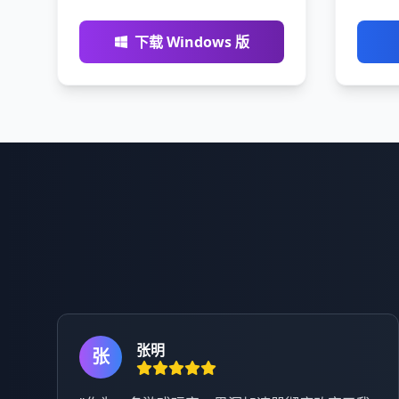
下载 Windows 版
张明
张